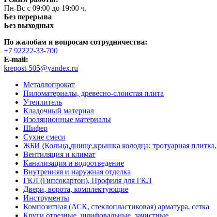
Пн-Вс с 09:00 до 19:00 ч.
Без перерыва
Без выходных
По жалобам и вопросам сотрудничества:
+7 92222-33-700
E-mail:
krepost-505@yandex.ru
Металлопрокат
Пиломатериалы, древесно-слоистая плита
Утеплитель
Кладочный материал
Изоляционные материалы
Шифер
Сухие смеси
ЖБИ (Кольца,днище,крышка колодца; тротуарная плитка,
Вентиляция и климат
Канализация и водоотведение
Внутренняя и наружная отделка
ГКЛ (Гипсокартон), Профиля для ГКЛ
Двери, ворота, комплектующие
Инструменты
Композитная (АСК, стеклопластиковая) арматура, сетка
Круги отрезные, шлифовальные, зачистные