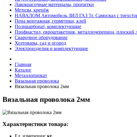
Лакокрасочные материалы, пропитки
Метизы, крепёж
НАВАЛОМ Автомобиль ЗИЛ ГАЗ 5т. Самосвал с трехсторонне
Пена монтажная, герметики, клей
Поликарбонат, комплектующие
Профнастил, евроштакетник, металлочерепица, плоский 
Сварочное оборудование
Хозтовары, сад и огород
Электроизделия и комплектующие
Главная
Каталог
Металлопрокат
Вязальная проволока
Вязальная проволока 2мм
Вязальная проволока 2мм
Характеристики товара:
Ед. измерения:
кг.