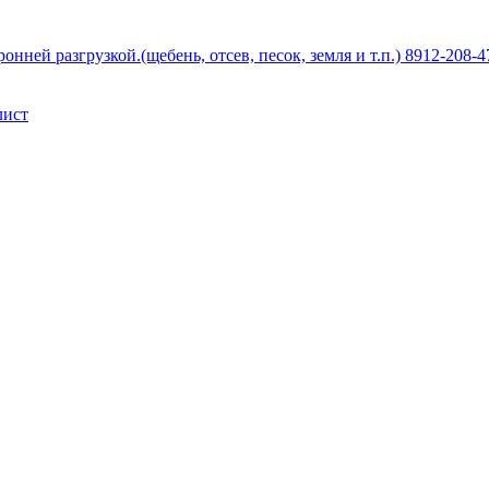
й разгрузкой.(щебень, отсев, песок, земля и т.п.) 8912-208-4
лист