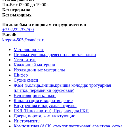
Пн-Вс с 09:00 до 19:00 ч.
Без перерыва
Без выходных
По жалобам и вопросам сотрудничества:
+7 92222-33-700
E-mail:
krepost-505@yandex.ru
Металлопрокат
Пиломатериалы, древесно-слоистая плита
Утеплитель
Кладочный материал
Изоляционные материалы
Шифер
Сухие смеси
ЖБИ (Кольца,днище,крышка колодца; тротуарная
плитка, перемычки брусковые)
Вентиляция и климат
Канализация и водоотведение
Внутренняя и наружная отделка
ГКЛ (Гипсокартон), Профиля для ГКЛ
Двери, ворота, комплектующие
Инструменты
Композитная (АСК, стеклопластиковая) арматура, сетка