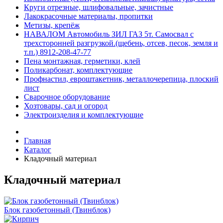
Круги отрезные, шлифовальные, зачистные
Лакокрасочные материалы, пропитки
Метизы, крепёж
НАВАЛОМ Автомобиль ЗИЛ ГАЗ 5т. Самосвал с
трехсторонней разгрузкой.(щебень, отсев, песок, земля и
т.п.) 8912-208-47-77
Пена монтажная, герметики, клей
Поликарбонат, комплектующие
Профнастил, евроштакетник, металлочерепица, плоский
лист
Сварочное оборудование
Хозтовары, сад и огород
Электроизделия и комплектующие
Главная
Каталог
Кладочный материал
Кладочный материал
Блок газобетонный (Твинблок)