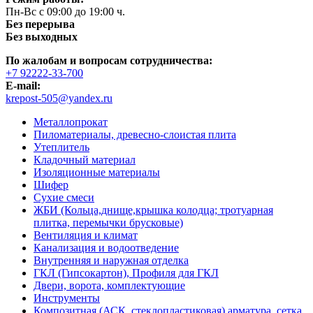
Пн-Вс с 09:00 до 19:00 ч.
Без перерыва
Без выходных
По жалобам и вопросам сотрудничества:
+7 92222-33-700
E-mail:
krepost-505@yandex.ru
Металлопрокат
Пиломатериалы, древесно-слоистая плита
Утеплитель
Кладочный материал
Изоляционные материалы
Шифер
Сухие смеси
ЖБИ (Кольца,днище,крышка колодца; тротуарная
плитка, перемычки брусковые)
Вентиляция и климат
Канализация и водоотведение
Внутренняя и наружная отделка
ГКЛ (Гипсокартон), Профиля для ГКЛ
Двери, ворота, комплектующие
Инструменты
Композитная (АСК, стеклопластиковая) арматура, сетка