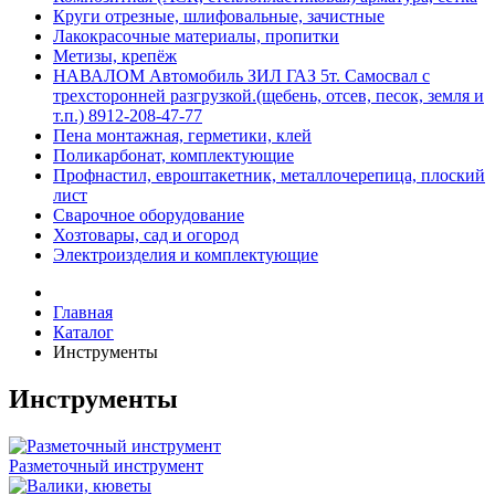
Круги отрезные, шлифовальные, зачистные
Лакокрасочные материалы, пропитки
Метизы, крепёж
НАВАЛОМ Автомобиль ЗИЛ ГАЗ 5т. Самосвал с
трехсторонней разгрузкой.(щебень, отсев, песок, земля и
т.п.) 8912-208-47-77
Пена монтажная, герметики, клей
Поликарбонат, комплектующие
Профнастил, евроштакетник, металлочерепица, плоский
лист
Сварочное оборудование
Хозтовары, сад и огород
Электроизделия и комплектующие
Главная
Каталог
Инструменты
Инструменты
Разметочный инструмент