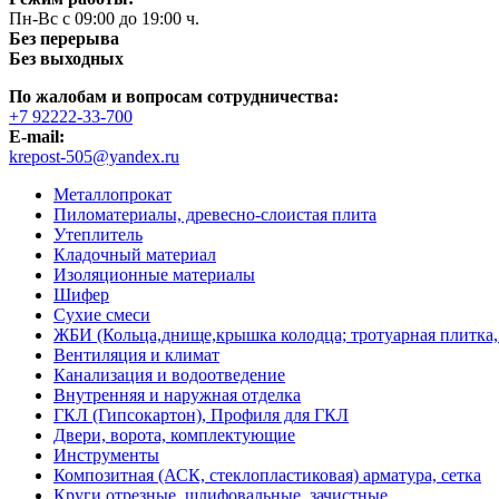
Пн-Вс с 09:00 до 19:00 ч.
Без перерыва
Без выходных
По жалобам и вопросам сотрудничества:
+7 92222-33-700
E-mail:
krepost-505@yandex.ru
Металлопрокат
Пиломатериалы, древесно-слоистая плита
Утеплитель
Кладочный материал
Изоляционные материалы
Шифер
Сухие смеси
ЖБИ (Кольца,днище,крышка колодца; тротуарная плитка,
Вентиляция и климат
Канализация и водоотведение
Внутренняя и наружная отделка
ГКЛ (Гипсокартон), Профиля для ГКЛ
Двери, ворота, комплектующие
Инструменты
Композитная (АСК, стеклопластиковая) арматура, сетка
Круги отрезные, шлифовальные, зачистные