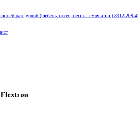
й разгрузкой.(щебень, отсев, песок, земля и т.п.) 8912-208-4
лист
Flextron