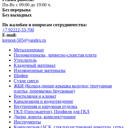
Пн-Вс с 09:00 до 19:00 ч.
Без перерыва
Без выходных
По жалобам и вопросам сотрудничества:
+7 92222-33-700
E-mail:
krepost-505@yandex.ru
Металлопрокат
Пиломатериалы, древесно-слоистая плита
Утеплитель
Кладочный материал
Изоляционные материалы
Шифер
Сухие смеси
ЖБИ (Кольца,днище,крышка колодца; тротуарная
плитка, перемычки брусковые)
Вентиляция и климат
Канализация и водоотведение
Внутренняя и наружная отделка
ГКЛ (Гипсокартон), Профиля для ГКЛ
Двери, ворота, комплектующие
Инструменты
Композитная (АСК, стеклопластиковая) арматура, сетка