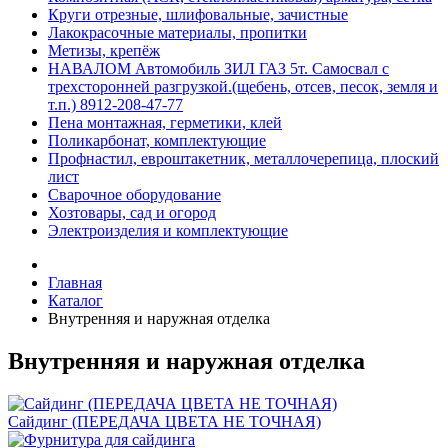
Круги отрезные, шлифовальные, зачистные
Лакокрасочные материалы, пропитки
Метизы, крепёж
НАВАЛОМ Автомобиль ЗИЛ ГАЗ 5т. Самосвал с
трехсторонней разгрузкой.(щебень, отсев, песок, земля и
т.п.) 8912-208-47-77
Пена монтажная, герметики, клей
Поликарбонат, комплектующие
Профнастил, евроштакетник, металлочерепица, плоский
лист
Сварочное оборудование
Хозтовары, сад и огород
Электроизделия и комплектующие
Главная
Каталог
Внутренняя и наружная отделка
Внутренняя и наружная отделка
Сайдинг (ПЕРЕДАЧА ЦВЕТА НЕ ТОЧНАЯ)