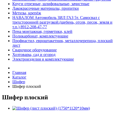
Круги отрезные, шлифовальные, зачистные
Лакокрасочные материалы, пропитки
Метизы, крепёж
НАВАЛОМ Автомобиль ЗИЛ ГАЗ 5т. Самосвал с
трехсторонней разгрузкой.(щебень, отсев, песок, земля и
т.п.) 8912-208-47-77
Пена монтажная, герметики, клей
Поликарбонат, комплектующие
Профнастил, евроштакетник, металлочерепица, плоский
лист
Сварочное оборудование
Хозтовары, сад и огород
Электроизделия и комплектующие
Главная
Каталог
Шифер
Шифер плоский
Шифер плоский