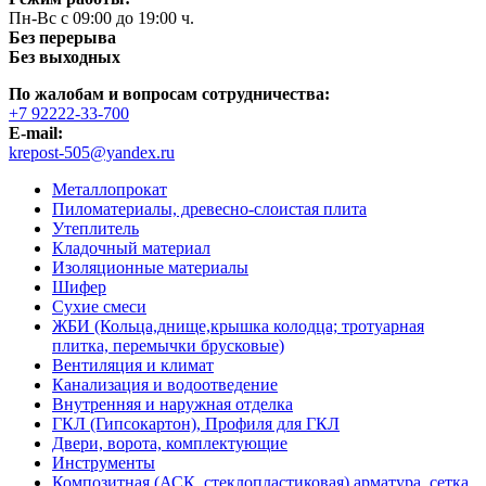
Пн-Вс с 09:00 до 19:00 ч.
Без перерыва
Без выходных
По жалобам и вопросам сотрудничества:
+7 92222-33-700
E-mail:
krepost-505@yandex.ru
Металлопрокат
Пиломатериалы, древесно-слоистая плита
Утеплитель
Кладочный материал
Изоляционные материалы
Шифер
Сухие смеси
ЖБИ (Кольца,днище,крышка колодца; тротуарная
плитка, перемычки брусковые)
Вентиляция и климат
Канализация и водоотведение
Внутренняя и наружная отделка
ГКЛ (Гипсокартон), Профиля для ГКЛ
Двери, ворота, комплектующие
Инструменты
Композитная (АСК, стеклопластиковая) арматура, сетка